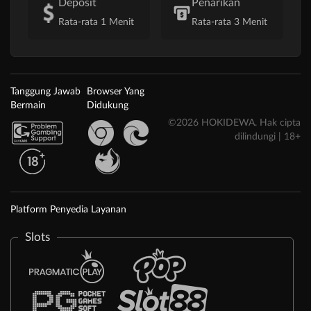
Deposit
Penarikan
Rata-rata 1 Menit
Rata-rata 3 Menit
Tanggung Jawab
Browser Yang
Bermain
Didukung
©2026 HOKIDEWA. Hak cipta
dilindungi | 18+
Platform Penyedia Layanan
Slots