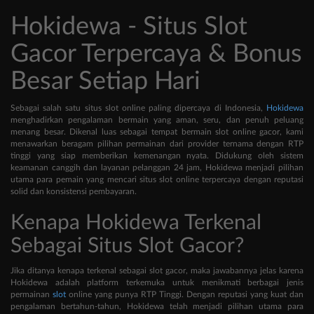
Hokidewa - Situs Slot
Gacor Terpercaya & Bonus
Besar Setiap Hari
Sebagai salah satu situs slot online paling dipercaya di Indonesia,
Hokidewa
menghadirkan pengalaman bermain yang aman, seru, dan penuh peluang
menang besar. Dikenal luas sebagai tempat bermain slot online gacor, kami
menawarkan beragam pilihan permainan dari provider ternama dengan RTP
tinggi yang siap memberikan kemenangan nyata. Didukung oleh sistem
keamanan canggih dan layanan pelanggan 24 jam, Hokidewa menjadi pilihan
utama para pemain yang mencari situs slot online terpercaya dengan reputasi
solid dan konsistensi pembayaran.
Kenapa Hokidewa Terkenal
Sebagai Situs Slot Gacor?
Jika ditanya kenapa terkenal sebagai slot gacor, maka jawabannya jelas karena
Hokidewa adalah platform terkemuka untuk menikmati berbagai jenis
permainan
slot
online yang punya RTP Tinggi. Dengan reputasi yang kuat dan
pengalaman bertahun-tahun, Hokidewa telah menjadi pilihan utama para