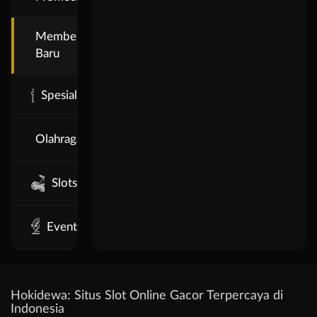
Member
Baru
Spesial
Olahraga
Slots
Event
Hokidewa: Situs Slot Online Gacor Terpercaya di
Indonesia