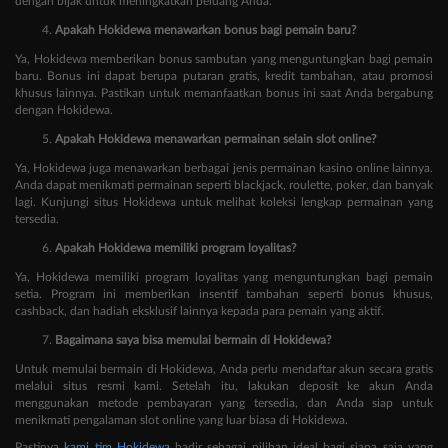
dengan bijak untuk meningkatkan peluang Anda.
Apakah Hokidewa menawarkan bonus bagi pemain baru?
Ya, Hokidewa memberikan bonus sambutan yang menguntungkan bagi pemain
baru. Bonus ini dapat berupa putaran gratis, kredit tambahan, atau promosi
khusus lainnya. Pastikan untuk memanfaatkan bonus ini saat Anda bergabung
dengan Hokidewa.
Apakah Hokidewa menawarkan permainan selain slot online?
Ya, Hokidewa juga menawarkan berbagai jenis permainan kasino online lainnya.
Anda dapat menikmati permainan seperti blackjack, roulette, poker, dan banyak
lagi. Kunjungi situs Hokidewa untuk melihat koleksi lengkap permainan yang
tersedia.
Apakah Hokidewa memiliki program loyalitas?
Ya, Hokidewa memiliki program loyalitas yang menguntungkan bagi pemain
setia. Program ini memberikan insentif tambahan seperti bonus khusus,
cashback, dan hadiah eksklusif lainnya kepada para pemain yang aktif.
Bagaimana saya bisa memulai bermain di Hokidewa?
Untuk memulai bermain di Hokidewa, Anda perlu mendaftar akun secara gratis
melalui situs resmi kami. Setelah itu, lakukan deposit ke akun Anda
menggunakan metode pembayaran yang tersedia, dan Anda siap untuk
menikmati pengalaman slot online yang luar biasa di Hokidewa.
Pastinya
kami tim Hokidewa
hadir sebagai pilihan ideal bagi siapa saja yang