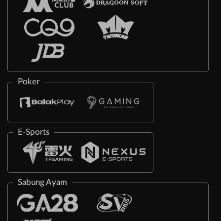
Poker
E-Sports
Sabung Ayam