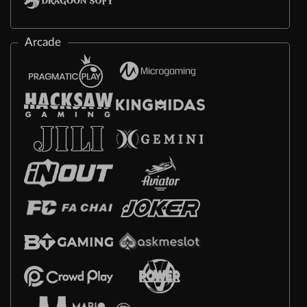
Arcade