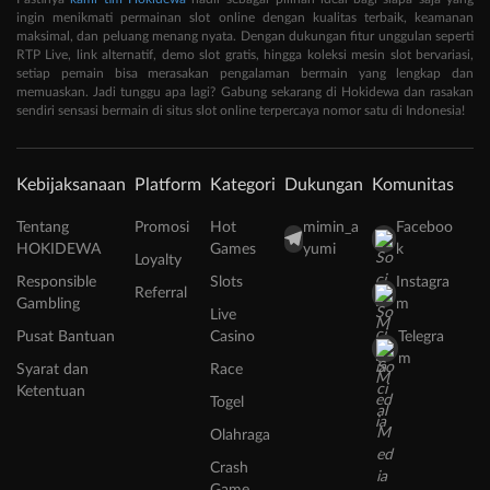
ingin menikmati permainan slot online dengan kualitas terbaik, keamanan
maksimal, dan peluang menang nyata. Dengan dukungan fitur unggulan seperti
RTP Live, link alternatif, demo slot gratis, hingga koleksi mesin slot bervariasi,
setiap pemain bisa merasakan pengalaman bermain yang lengkap dan
memuaskan. Jadi tunggu apa lagi? Gabung sekarang di Hokidewa dan rasakan
sendiri sensasi bermain di situs slot online terpercaya nomor satu di Indonesia!
Kebijaksanaan
Platform
Kategori
Dukungan
Komunitas
Tentang
Promosi
Hot
mimin_a
Faceboo
HOKIDEWA
Games
yumi
k
Loyalty
Responsible
Slots
Instagra
Referral
Gambling
m
Live
Pusat Bantuan
Casino
Telegra
m
Syarat dan
Race
Ketentuan
Togel
Olahraga
Crash