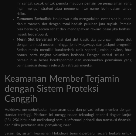
ini sangat cocok untuk pemula maupun pemain berpengalaman yang
ingin menguji strategi atau mengenal fitur game lebih dalam tanpa
risiko.
Turnamen Berhadiah
: Hokidewa rutin mengadakan event slot bulanan
dan turnamen slot dengan total hadiah puluhan juta rupiah. Pemain
bisa bersaing secara sehat dan mendapatkan reward besar jika berhasil
masuk leaderboard.
Mesin Slot Bervariasi
: Mulai dari slot klasik tiga gulungan, video slot
dengan animasi modern, hingga jenis Megaways dan jackpot progresif.
Setiap mesin memiliki karakteristik unik seperti jumlah payline, fitur
bonus, serta tingkat volatilitas berbeda. Dengan variasi seluas ini,
pemain bisa bebas bereksperimen dan menemukan permainan yang
paling sesuai dengan selera dan strategi mereka.
Keamanan Member Terjamin
dengan Sistem Proteksi
Canggih
Hokidewa memprioritaskan keamanan data dan privasi setiap member dengan
standar tertinggi. Platform ini menggunakan teknologi enkripsi tingkat lanjut
(SSL 256-bit) untuk melindungi semua informasi pribadi dan transaksi finansial
dari risiko peretasan atau penyalahgunaan.
Selain itu, sistem keamanan Hokidewa terus diperbarui secara berkala untuk