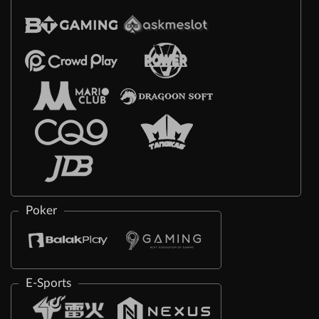
Poker
E-Sports