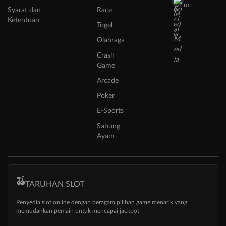
m
Syarat dan
Race
Ketentuan
Togel
Olahraga
Crash
Game
Arcade
Poker
E-Sports
Sabung
Ayam
TARUHAN SLOT
Penyedia slot online dengan beragam pilihan game menarik yang
memudahkan pemain untuk mencapai jackpot