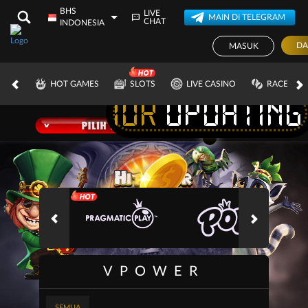
BHS
LIVE
MAIN DI TELEGRAM
CHAT
INDONESIA
DA
MASUK
HOT GAMES
SLOTS
LIVE CASINO
RACE
IDR
UPDATING
VPOWER
SEMUA