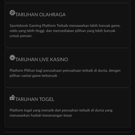
TARUHAN OLAHRAGA
Sportsbook Gaming Platform Terbaik menawarkan lebih banyak game,
odds yang lebih tinggi, dan menyediakan pilihan yang lebih banyak
untuk pemain.
TARUHAN LIVE KASINO
Platform Pilihan bagi perusahaan-perusahaan terbaik di dunia, dengan
pilihan variasi game terbanyak
TARUHAN TOGEL
Platform togel yang menarik dari perusahan terbaik di dunia yang
menawarkan hadiah kemenangan besar