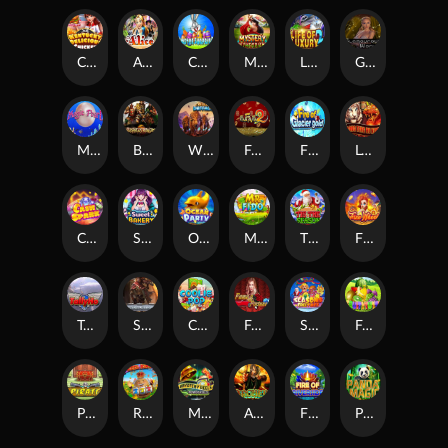
Crazy Restaurant
Alice
Caster Surprise
Mystery Of The Orient
Life of luxury II
Glamourous World
Magic Pearl
Brothers Kingdom
Wild Buffalo
Fafafa2
Fire of glacier gold
Long Teng Hu Xiao
Cash Spark
Sweetbakery
Ocean Party
Mr.Fido
TIS The Season
Fire Wheel
Tally Ho
Silver
Cookie Pop
Fame
Seasons
Fruit
Pirate
Reel King Mega
Mystery Reels Power Reels
Archer
Fire of Riverside
Panda Magic II