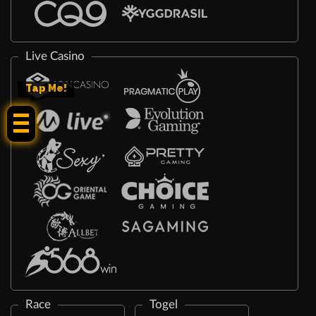
Live Casino
Tap Me!
Race
Togel