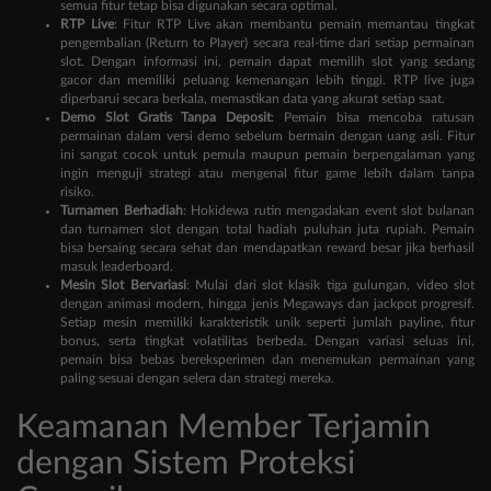
semua fitur tetap bisa digunakan secara optimal.
RTP Live
: Fitur RTP Live akan membantu pemain memantau tingkat
pengembalian (Return to Player) secara real-time dari setiap permainan
slot. Dengan informasi ini, pemain dapat memilih slot yang sedang
gacor dan memiliki peluang kemenangan lebih tinggi. RTP live juga
diperbarui secara berkala, memastikan data yang akurat setiap saat.
Demo Slot Gratis Tanpa Deposit
: Pemain bisa mencoba ratusan
permainan dalam versi demo sebelum bermain dengan uang asli. Fitur
ini sangat cocok untuk pemula maupun pemain berpengalaman yang
ingin menguji strategi atau mengenal fitur game lebih dalam tanpa
risiko.
Turnamen Berhadiah
: Hokidewa rutin mengadakan event slot bulanan
dan turnamen slot dengan total hadiah puluhan juta rupiah. Pemain
bisa bersaing secara sehat dan mendapatkan reward besar jika berhasil
masuk leaderboard.
Mesin Slot Bervariasi
: Mulai dari slot klasik tiga gulungan, video slot
dengan animasi modern, hingga jenis Megaways dan jackpot progresif.
Setiap mesin memiliki karakteristik unik seperti jumlah payline, fitur
bonus, serta tingkat volatilitas berbeda. Dengan variasi seluas ini,
pemain bisa bebas bereksperimen dan menemukan permainan yang
paling sesuai dengan selera dan strategi mereka.
Keamanan Member Terjamin
dengan Sistem Proteksi