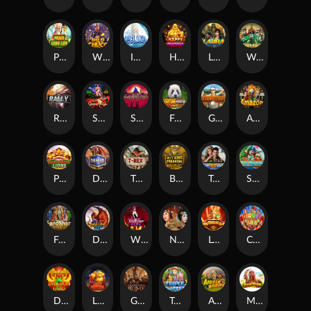
Peace&Long Life
Wild Chuco
ICELAND
Happy Prosperous
Laura
Water Margin
Rally
Striper Night
Sahara Gold
Fortune Panda
Golden Tour
Amazon
Prosperous Lions
Dragon
T-REX
Boy King
Top Gun
Sea Captain
Feng Shen
Dragon City
Wild Fox
NvXia
LongTengHuXiao2
Circus
Dragon Gold
Lucky Fortune
Glorious Rome
Triple Twister
African Wildlife
Magic Totem