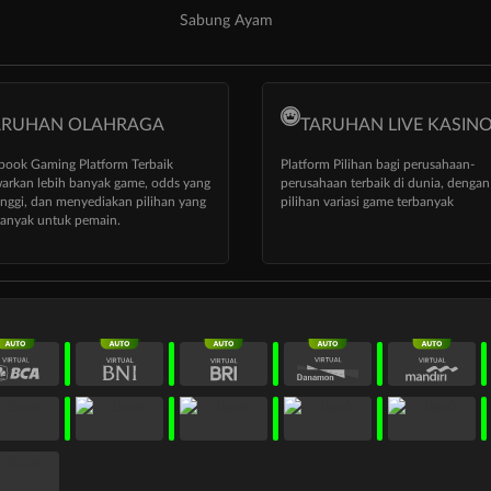
Sabung Ayam
ARUHAN OLAHRAGA
TARUHAN LIVE KASIN
book Gaming Platform Terbaik
Platform Pilihan bagi perusahaan-
rkan lebih banyak game, odds yang
perusahaan terbaik di dunia, dengan
tinggi, dan menyediakan pilihan yang
pilihan variasi game terbanyak
banyak untuk pemain.