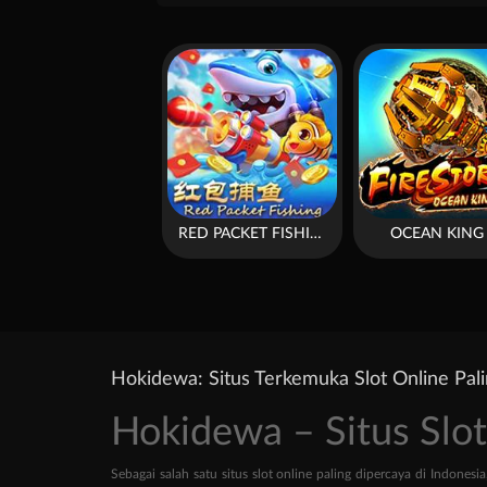
RED PACKET FISHING
OCEAN KING
Hokidewa: Situs Terkemuka Slot Online Pali
Hokidewa – Situs Slot
Sebagai salah satu situs slot online paling dipercaya di Indonesi