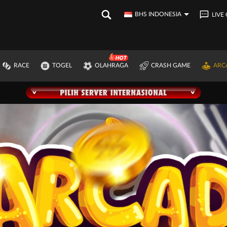
BHS INDONESIA
LIVE
RACE
TOGEL
OLAHRAGA
CRASH GAME
ARC