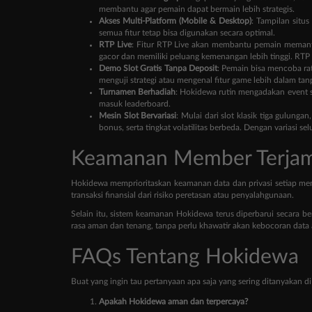
membantu agar pemain dapat bermain lebih strategis.
Akses Multi-Platform (Mobile & Desktop)
: Tampilan situ
semua fitur tetap bisa digunakan secara optimal.
RTP Live
: Fitur RTP Live akan membantu pemain memantau
gacor dan memiliki peluang kemenangan lebih tinggi. RTP l
Demo Slot Gratis Tanpa Deposit
: Pemain bisa mencoba ra
menguji strategi atau mengenal fitur game lebih dalam tanp
Turnamen Berhadiah
: Hokidewa rutin mengadakan event sl
masuk leaderboard.
Mesin Slot Bervariasi
: Mulai dari slot klasik tiga gulunga
bonus, serta tingkat volatilitas berbeda. Dengan variasi 
Keamanan Member Terjami
Hokidewa memprioritaskan keamanan data dan privasi setiap membe
transaksi finansial dari risiko peretasan atau penyalahgunaan.
Selain itu, sistem keamanan Hokidewa terus diperbarui secara 
rasa aman dan tenang, tanpa perlu khawatir akan kebocoran data 
FAQs Tentang Hokidewa
Buat yang ingin tau pertanyaan apa saja yang sering ditanyakan d
Apakah Hokidewa aman dan terpercaya?