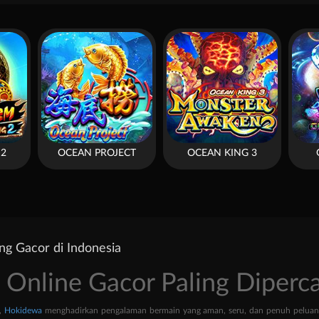
 2
OCEAN PROJECT
OCEAN KING 3
ng Gacor di Indonesia
 Online Gacor Paling Diperca
a,
Hokidewa
menghadirkan pengalaman bermain yang aman, seru, dan penuh peluang 