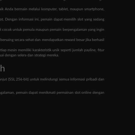
 Baik Anda bermain melalui komputer, tablet, maupun smartphone,
ot. Dengan informasi ini, pemain dapat memilih slot yang sedang
ngat cocok untuk pemula maupun pemain berpengalaman yang ingin
bersaing secara sehat dan mendapatkan reward besar jika berhasil
iap mesin memiliki karakteristik unik seperti jumlah payline, fitur
ai dengan selera dan strategi mereka.
ih
anjut (SSL 256-bit) untuk melindungi semua informasi pribadi dan
engalaman, pemain dapat menikmati permainan slot online dengan