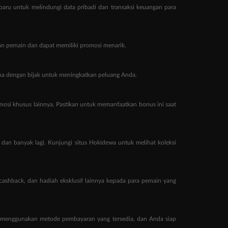
baru untuk melindungi data pribadi dan transaksi keuangan para
atian pemain dan dapat memiliki promosi menarik.
ana dengan bijak untuk meningkatkan peluang Anda.
osi khusus lainnya. Pastikan untuk memanfaatkan bonus ini saat
 dan banyak lagi. Kunjungi situs Hokidewa untuk melihat koleksi
cashback, dan hadiah eksklusif lainnya kepada para pemain yang
nda menggunakan metode pembayaran yang tersedia, dan Anda siap