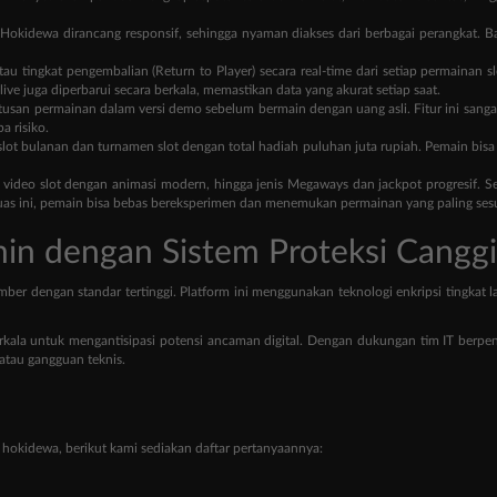
s Hokidewa dirancang responsif, sehingga nyaman diakses dari berbagai perangkat.
 tingkat pengembalian (Return to Player) secara real-time dari setiap permainan sl
ive juga diperbarui secara berkala, memastikan data yang akurat setiap saat.
tusan permainan dalam versi demo sebelum bermain dengan uang asli. Fitur ini sa
a risiko.
ot bulanan dan turnamen slot dengan total hadiah puluhan juta rupiah. Pemain bisa 
n, video slot dengan animasi modern, hingga jenis Megaways dan jackpot progresif. Set
seluas ini, pemain bisa bebas bereksperimen dan menemukan permainan yang paling sesu
n dengan Sistem Proteksi Cangg
r dengan standar tertinggi. Platform ini menggunakan teknologi enkripsi tingkat l
berkala untuk mengantisipasi potensi ancaman digital. Dengan dukungan tim IT berp
atau gangguan teknis.
i hokidewa, berikut kami sediakan daftar pertanyaannya: