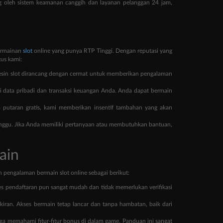
g oleh sistem keamanan canggih dan layanan pelanggan 24 jam,
permainan
slot
online yang punya RTP Tinggi. Dengan reputasi yang
tus kami:
 mesin slot dirancang dengan cermat untuk memberikan pengalaman
i data pribadi dan transaksi keuangan Anda. Anda dapat bermain
putaran gratis, kami memberikan insentif tambahan yang akan
nggu. Jika Anda memiliki pertanyaan atau membutuhkan bantuan,
ain
 pengalaman bermain slot online sebagai berikut:
es pendaftaran pun sangat mudah dan tidak memerlukan verifikasi
okiran. Akses bermain tetap lancar dan tanpa hambatan, baik dari
gga memahami fitur-fitur bonus di dalam game. Panduan ini sangat