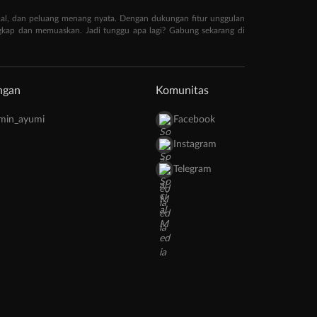
simal, dan peluang menang nyata. Dengan dukungan fitur unggulan
lengkap dan memuaskan. Jadi tunggu apa lagi? Gabung sekarang di
ngan
Komunitas
min_ayumi
Facebook
Instagram
Telegram