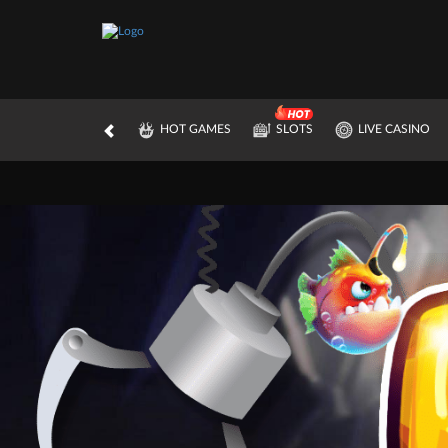
HOT GAMES
SLOTS
LIVE CASINO