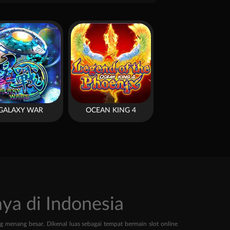
GALAXY WAR
OCEAN KING 4
ya di Indonesia
menang besar. Dikenal luas sebagai tempat bermain slot online